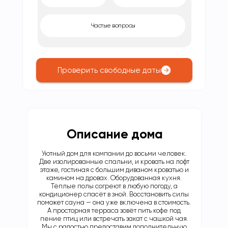
Частые вопросы
Проверить свободные даты
Описание дома
Уютный дом для компании до восьми человек.
Две изолированные спальни, и кровать на лофт
этаже, гостиная с большим диваном кроватью и
камином на дровах. Оборудованная кухня.
Тёплые полы согреют в любую погоду, а
кондиционер спасёт в зной. Восстановить силы
поможет сауна — она уже включена в стоимость.
А просторная терраса зовёт пить кофе под
пение птиц или встречать закат с чашкой чая.
Мы с радостью предоставим дополнительную