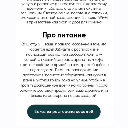
услугу и растопим для вас купель к желаемому
времени, чтобы ваш отдых стал поистине
волшебным. Свежее бельё, полотенца, тапочки,
эко-косметика, чай, кофе, специи, 5 л воды, Wi-Fi
и приветственная охапка дров для камина.
Про питание
Ваш отдых — ваши правила, особенно в том, что
касается еды! Забудьте о расписании и
наслаждайтесь полной свободой. Хотите —
устройте поздний завтрак с ароматным кофе,
хотите — соберите друзей на вечернее барбекю
под звездами. В вашем распоряжении
просторная, полностью оборудованная кухня в
доме и уютная гриль-зона на улице. Чтобы не
тратить драгоценное время на магазины, просто
закажите доставку продуктов и воды заранее или
блюда из ресторана наших соседей.
Заказ из ресторана соседей