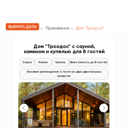
»
»
Главная
Проживание
Дом "Троодос"
Дом "Троодос" с сауной,
камином и купелью для 8 гостей
Сауна
Камин
Купель
Вместимость до 8 гостей
Базовое размещение 4 гостя на двух двуспальных
кроватях