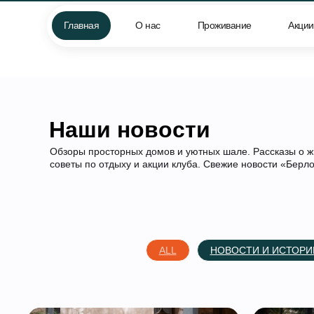
Главная
Главная
О нас
О нас
Проживание
Проживание
Акции
Акции
Че
Наши новости
Обзоры просторных домов и уютных шале. Рассказы о жи
советы по отдыху и акции клуба. Свежие новости «Берл
ALL
НОВОСТИ И ИСТОРИ