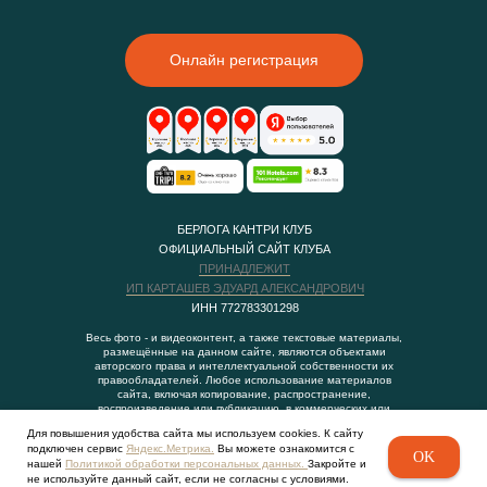
Онлайн регистрация
БЕРЛОГА КАНТРИ КЛУБ
ОФИЦИАЛЬНЫЙ САЙТ КЛУБА
ПРИНАДЛЕЖИТ
ИП КАРТАШЕВ ЭДУАРД АЛЕКСАНДРОВИЧ
ИНН 772783301298
Весь фото - и видеоконтент, а также текстовые материалы,
размещённые на данном сайте, являются объектами
авторского права и интеллектуальной собственности их
правообладателей. Любое использование материалов
сайта, включая копирование, распространение,
воспроизведение или публикацию, в коммерческих или
некоммерческих целях, возможно только с
Для повышения удобства сайта мы используем cookies. К сайту
предварительного письменного разрешения
подключен сервис
Яндекс.Метрика.
Вы можете ознакомится с
правообладателя.
OK
нашей
Политикой обработки персональных данных.
Закройте и
2019 - 2026
не используйте данный сайт, если не согласны с условиями.