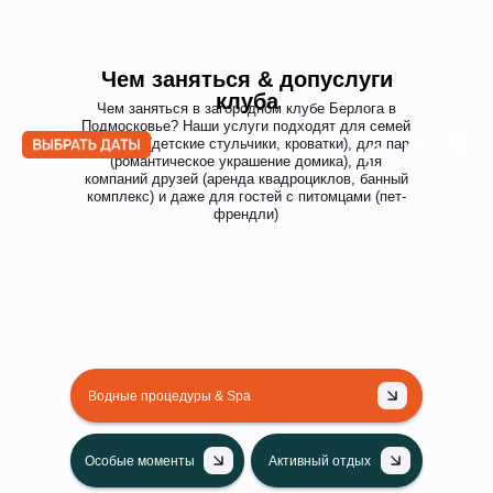
Чем заняться & допуслуги
клуба
Чем заняться в загородном клубе Берлога в
Подмосковье? Наши услуги подходят для семей
с детьми (детские стульчики, кроватки), для пар
(романтическое украшение домика), для
компаний друзей (аренда квадроциклов, банный
комплекс) и даже для гостей с питомцами (пет-
френдли)
СЕРВИС ЗАКАЗА ДОПУСЛУГ
Водные процедуры & Spa
Особые моменты
Активный отдых