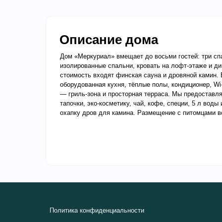
Описание дома
Дом «Меркуриал» вмещает до восьми гостей: три сп
изолированные спальни, кровать на лофт-этаже и див
стоимость входят финская сауна и дровяной камин.
оборудованная кухня, тёплые полы, кондиционер, Wi‑
— гриль-зона и просторная терраса. Мы предоставля
тапочки, эко-косметику, чай, кофе, специи, 5 л воды
охапку дров для камина. Размещение с питомцами в
Какое
время
Политика конфиденциальности
Основные удобства
Правила заселения