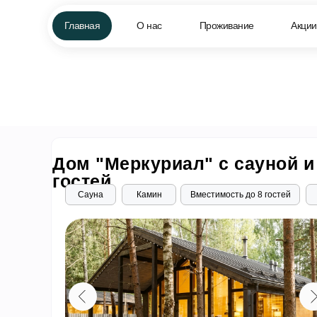
Главная
Главная
О нас
О нас
Проживание
Проживание
Акции
Акции
Че
Рум тур
Дом "Меркуриал" с сауной и
гостей
Сауна
Камин
Вместимость до 8 гостей