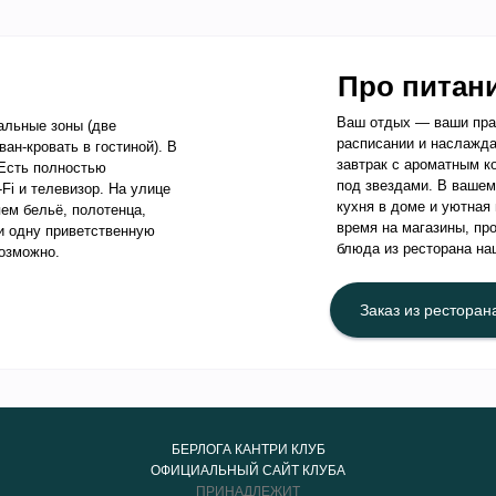
Про питан
Ваш отдых — ваши прав
альные зоны (две
расписании и наслажда
ан-кровать в гостиной). В
завтрак с ароматным к
 Есть полностью
под звездами. В вашем
Fi и телевизор. На улице
кухня в доме и уютная 
ем бельё, полотенца,
время на магазины, пр
 и одну приветственную
блюда из ресторана на
озможно.
Заказ из ресторан
БЕРЛОГА КАНТРИ КЛУБ
ОФИЦИАЛЬНЫЙ САЙТ КЛУБА
Важная инфо
ПРИНАДЛЕЖИТ