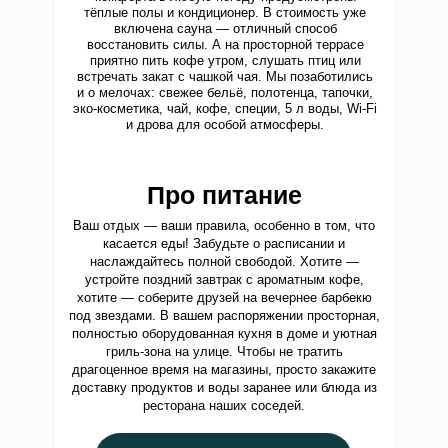
тёплые полы и кондиционер. В стоимость уже
включена сауна — отличный способ
восстановить силы. А на просторной террасе
приятно пить кофе утром, слушать птиц или
встречать закат с чашкой чая. Мы позаботились
и о мелочах: свежее бельё, полотенца, тапочки,
эко-косметика, чай, кофе, специи, 5 л воды, Wi‑Fi
и дрова для особой атмосферы.
Про питание
Ваш отдых — ваши правила, особенно в том, что
касается еды! Забудьте о расписании и
наслаждайтесь полной свободой. Хотите —
устройте поздний завтрак с ароматным кофе,
хотите — соберите друзей на вечернее барбекю
под звездами. В вашем распоряжении просторная,
полностью оборудованная кухня в доме и уютная
гриль-зона на улице. Чтобы не тратить
драгоценное время на магазины, просто закажите
доставку продуктов и воды заранее или блюда из
ресторана наших соседей.