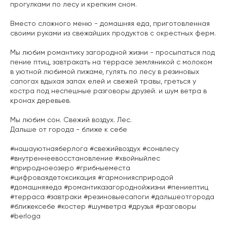
прогулками по лесу и крепким сном.
Вместо сложного меню - домашняя еда, приготовленная
своими руками из свежайших продуктов с окрестных ферм.
Мы любим романтику загородной жизни - просыпаться под
пение птиц, завтракать на террасе земляникой с молоком
в уютной любимой пижаме, гулять по лесу в резиновых
сапогах вдыхая запах елей и свежей травы, греться у
костра под неспешные разговоры друзей. и шум ветра в
кронах деревьев.
Мы любим сон. Свежий воздух. Лес.
Дальше от города - ближе к себе
#нашауютнаяберлога #свежийвоздух #сонвлесу
#внутреннеевосстановление #хвойныйлес
#природноеозеро #грибныеместа
#цифроваядетоксикация #гармониясприродой
#домашняяеда #романтиказагороднойжизни #пениептиц
#терраса #завтраки #резиновыесапоги #дальшеотгорода
#ближексебе #костер #шумветра #друзья #разговоры
#berloga