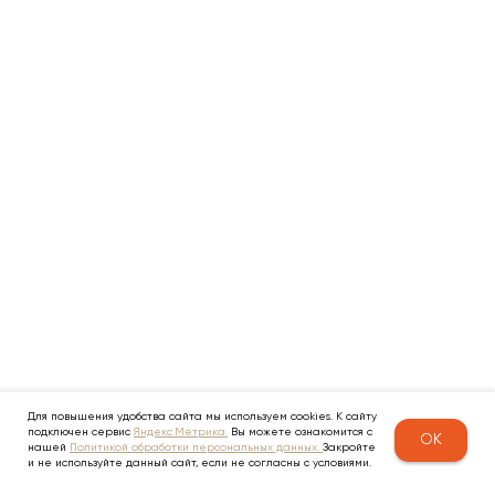
Для повышения удобства сайта мы используем cookies. К сайту
подключен сервис
Яндекс.Метрика.
Вы можете ознакомится с
OK
нашей
Политикой обработки персональных данных.
Закройте
и не используйте данный сайт, если не согласны с условиями.